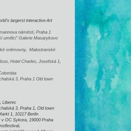
ld's largerst interactive Art
ngmannova náměstí, Praha 1
ší umělci" Galerie Masarykovo
ecké sněmovny, Malostranské
lsos, Hotel Charles, Josefská 1,
 Colombia
chalská 3, Praha 1 Old town
, Liberec
ichalská 3, Praha 1, Old town
Markt 1, 10117 Berlin
ry v OC Sykora, 19000 Praha
nstfestival,