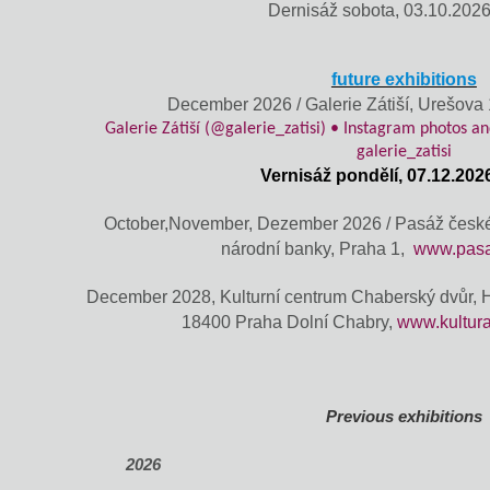
D
ernisáž sobota, 03.10.202
future exhibitions
December 2026 / Galerie Zátiší, Urešov
Galerie Zátiší (@galerie_zatisi) • Instagram photos 
galerie_zatisi
Vernisáž pondělí, 07.12.202
October,November, Dezember 2026 / Pasáž české
národní banky, Praha 1,
www.pasa
December 2028, Kulturní centrum Chaberský dvůr, 
18400 Praha Dolní Chabry,
www.kultur
Previous exhibitions
2026