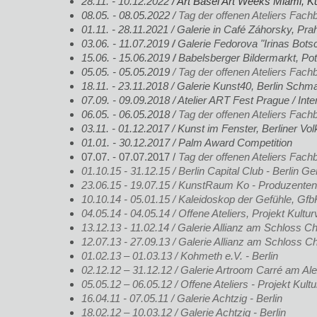
28.11. - 10.12.2022
/ Art Basel Art Weeks Miami, Ku
08.05. - 08.05.2022 /
Tag der offenen Ateliers Fachb
01.11. - 28.11.2021 / Galerie in Café Záhorsky, Pra
​03.06. - 11.07.2019
/
Galerie Fedorova "Irinas Bots
15.06. - 15.06.2019
/
Babelsberger Bildermarkt, P
05.05. - 05.05.2019
/ Tag der offenen Ateliers Fachb
18.11. - 23.11.2018 / Galerie Kunst40, Berlin Schm
07.09. - 09.09.2018 / Atelier ART Fest Prague / Inte
06.05. - 06.05.2018 /
Tag der offenen Ateliers Fachb
03.11. - 01.12.2017 / Kunst im Fenster, Berliner V
01.01. - 30.12.2017 / Palm Award Competition
07.07. - 07.07.2017 /
Tag der offenen Ateliers Fachb
01.10.15 - 31.12.15 / Berlin Capital Club - Berlin
23.06.15 - 19.07.15 / KunstRaum Ko - Produzenten
10.10.14 - 05.01.15 / Kaleidoskop der Gefühle, Gfb
04.05.14 - 04.05.14 / Offene Ateliers, Projekt Kul
13.12.13 - 11.02.14 / Galerie Allianz am Schloss Cha
12.07.13 - 27.09.13 / Galerie Allianz am Schloss Ch
01.02.13 – 01.03.13 / Kohmeth e.V. - Berlin
02.12.12 – 31.12.12 / Galerie Artroom Carré am Ale
05.05.12 – 06.05.12 / Offene Ateliers - Projekt Ku
16.04.11 - 07.05.11 / Galerie Achtzig - Berlin
18.02.12 – 10.03.12 / Galerie Achtzig - Berlin