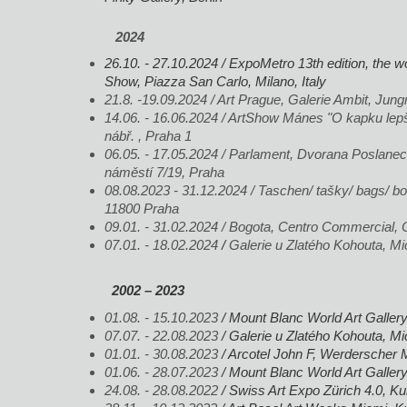
2024
26.10. - 27.10.2024 / ExpoMetro 13th edition, the wor
Show, Piazza San Carlo, Milano, Italy
21.8. -19.09.2024 / Art Prague, Galerie Ambit, Ju
14.06. - 16.06.2024 / ArtShow Mánes "O kapku lep
nábř. , Praha 1
06.05. - 17.05.2024 / Parlament, Dvorana Poslan
náměstí 7/19, Praha
08.08.2023 - 31.12.2024 / Taschen/ tašky/ bags/ bo
11800 Praha
09.01. - 31.02.2024 / Bogota, Centro Commercial,
07.01. - 18.02.2024
/
Galerie u Zlatého Kohouta, Mi
2002 – 2023
01.08. - 15.10.2023
/
Mount Blanc World Art Gallery
07.07. - 22.08.2023
/ Galerie u Zlatého Kohouta, M
01.01. - 30.08.2023
/ Arcotel John F, Werderscher 
01.06. - 28.07.2023
/ Mount Blanc World Art Galle
24.08. - 28.08.2022
/ Swiss Art Expo Zürich 4.0, Ku