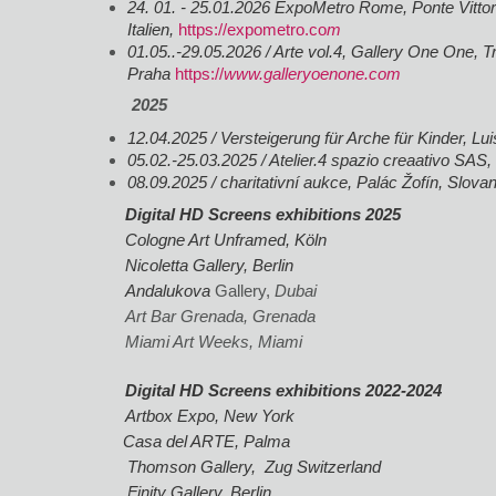
24. 01. - 25.01.2026 ExpoMetro Rome, Ponte Vittori
Italien,
https://expometro.co
m
01.05..-29.05.2026 / Arte vol.4, Gallery One One, T
Praha
https://
www.galleryoenone.com
2025
12.04.2025 / Versteigerung für Arche für Kinder, Lu
05.02.-25.03.2025 / Atelier.4 spazio creaativo SAS,
08.09.2025 / charitativní aukce, Palác Žofín, Slov
Digital HD Screens exhibitions 2025
Cologne Art Unframed, Köln
Nicoletta Gallery, Berlin
Andalukova
Gallery,
Dubai
Art Bar Grenada, Grenada
Miami Art Weeks, Miami
Digital HD Screens exhibitions 2022-2024
Artbox Expo, New York
Casa del ARTE, Palma
Thomson Gallery, Zug Switzerland
Finity Gallery, Berlin