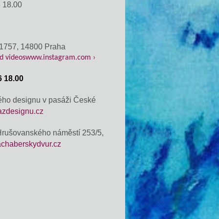
6 18.00
a 1757, 14800 Praha
and videoswww.instagram.com ›
6 18.00
ho designu v pasáži České
zdesignu.cz
Hrušovanského náměstí 253/5,
achaberskydvur.cz