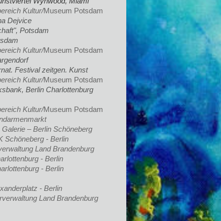
nstviertel
Wynwood, Miami
ereich Kultur/
Museum Potsdam​
ha Dejvice
chaft", Potsdam
otsdam
ereich Kultur/
Museum Potsdam​
argendorf
rnat. Festival zeitgen. Kunst
ereich Kultur/
Museum Potsdam​
olksbank, Berlin Charlottenburg
ereich Kultur/
Museum Potsdam​
 Gendarmenmarkt
 Galerie – Berlin Schöneberg
K Schöneberg - Berlin
turverwaltung Land Brandenburg
rlottenburg - Berlin
arlottenburg - Berlin
xanderplatz - Berlin
lturverwaltung Land Brandenburg