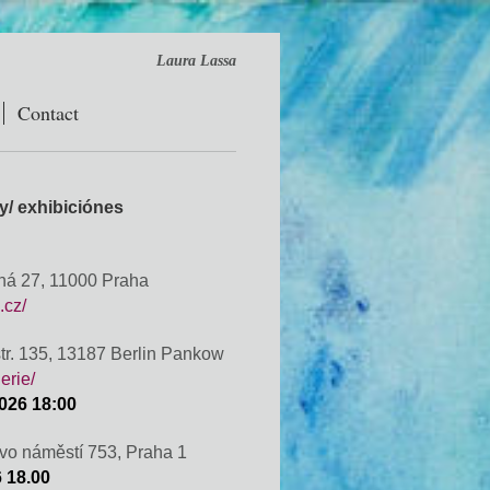
Laura Lassa
Contact
vy/ exhibiciónes
itná 27, 11000 Praha
.cz/
str. 135, 13187 Berlin Pankow
erie/
2026 18:00
ovo náměstí 753, Praha 1
6 18.00